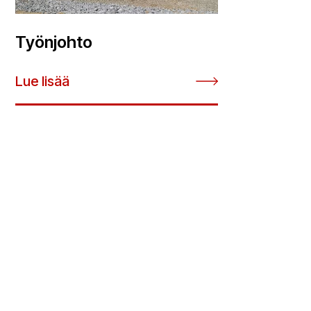
Työnjohto
Lue lisää
Tiedätkö missä
kunnossa kiinteistösi
on?
Mietityttääkö talosi julkisivun tai katon kunto?