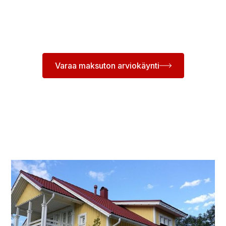
Varaa meiltä maksuton arviokäynti. Saat kattavan
arvion talosi julkisivun ja katon pintojen kunnosta.
Varaa maksuton arviokäynti
(Kartoituskäynnin tilaaminen ei sido sinua mihinkään)