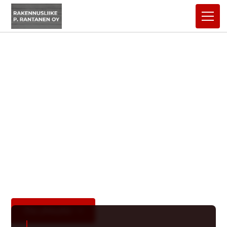
Parannamme
kiinteistösi
hyvinvointia
Luotettavilla maalaus- ja remonttipalveluilla
teemme kodistasi turvallisemman, viihtyisämmän
ja arvokkaamman.
Ota yhteyttä