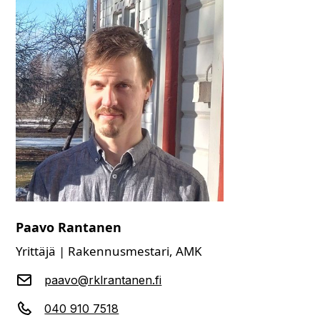
Paavo Rantanen
Yrittäjä | Rakennusmestari, AMK
paavo@rklrantanen.fi
040 910 7518